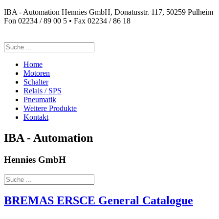
IBA - Automation Hennies GmbH, Donatusstr. 117, 50259 Pulheim
Fon 02234 / 89 00 5 • Fax 02234 / 86 18
Suchen
nach:
Home
Motoren
Schalter
Relais / SPS
Pneumatik
Weitere Produkte
Kontakt
IBA - Automation
Hennies GmbH
Suchen
nach:
BREMAS ERSCE General Catalogue