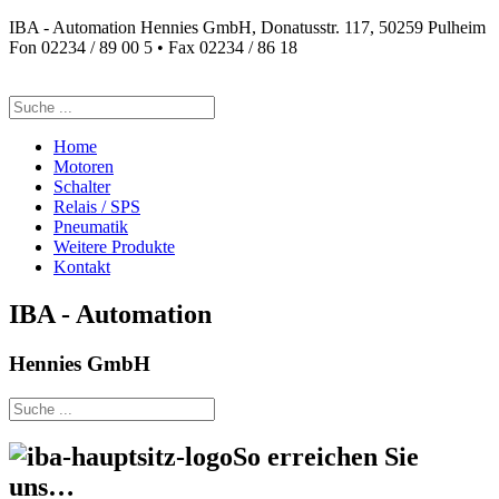
IBA - Automation Hennies GmbH, Donatusstr. 117, 50259 Pulheim
Fon 02234 / 89 00 5 • Fax 02234 / 86 18
Suchen
nach:
Home
Motoren
Schalter
Relais / SPS
Pneumatik
Weitere Produkte
Kontakt
IBA - Automation
Hennies GmbH
Suchen
nach:
So erreichen Sie
uns…