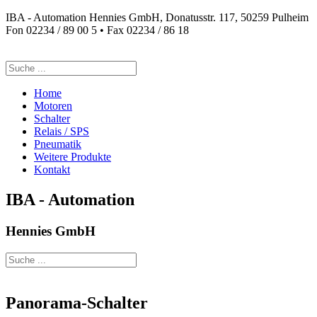
IBA - Automation Hennies GmbH, Donatusstr. 117, 50259 Pulheim
Fon 02234 / 89 00 5 • Fax 02234 / 86 18
Suchen
nach:
Home
Motoren
Schalter
Relais / SPS
Pneumatik
Weitere Produkte
Kontakt
IBA - Automation
Hennies GmbH
Suchen
nach:
Panorama-Schalter